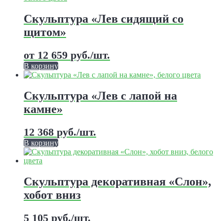
имеет
несколько
Скульптура «Лев сидящий со
вариаций.
щитом»
Опции
можно
выбрать
от
12 659
руб.
/шт.
на
В корзину
странице
Этот
товара.
товар
имеет
Скульптура «Лев с лапой на
несколько
камне»
вариаций.
Опции
можно
12 368
руб.
/шт.
выбрать
В корзину
на
Этот
странице
товар
товара.
имеет
несколько
Скульптура декоративная «Слон»,
вариаций.
хобот вниз
Опции
можно
выбрать
5 105
руб.
/шт.