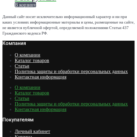
на
В корзину
странице
Этот
товара.
товар
Данный сайт носит исключительно информационный характер и ни при
имеет
каких условиях информационные материалы и цены, размещенные на сайте,
несколько
не является публичной офертой, определяемой положениями Статьи 437
вариаций.
Гражданского кодекса РФ.
Опции
Компания
можно
выбрать
на
О компании
странице
Каталог товаров
товара.
Статьи
Политика защиты и обработки персональных данных
Контактная информация
О компании
Каталог товаров
Статьи
Политика защиты и обработки персональных данных
Контактная информация
Покупателям
Личный кабинет
Корзина