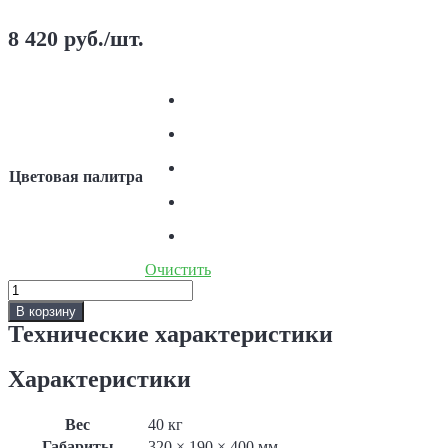
8 420
руб.
/шт.
Цветовая палитра
Очистить
Количество
Скульптура
В корзину
«Лев
Технические характеристики
сидит»,
левый
Характеристики
Вес
40 кг
Габариты
320 × 190 × 400 мм