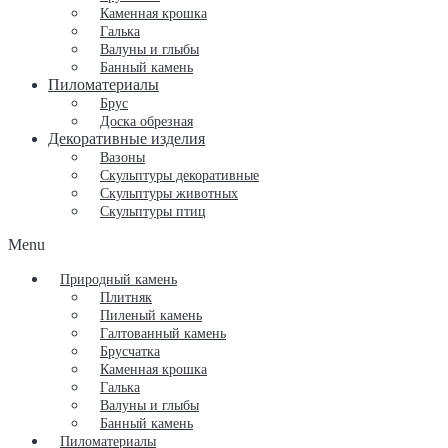
Каменная крошка
Галька
Валуны и глыбы
Банный камень
Пиломатериалы
Брус
Доска обрезная
Декоративные изделия
Вазоны
Скульптуры декоративные
Скульптуры животных
Скульптуры птиц
Menu
Природный камень
Плитняк
Пиленый камень
Галтованный камень
Брусчатка
Каменная крошка
Галька
Валуны и глыбы
Банный камень
Пиломатериалы