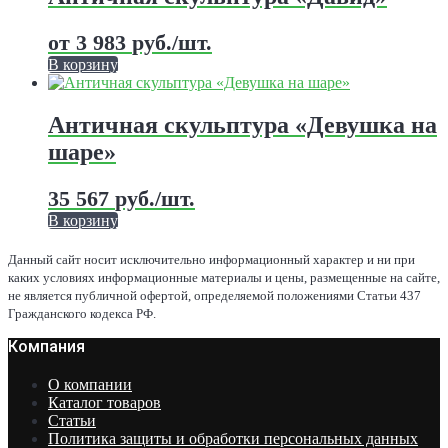
товара.
несколько
вариаций.
от
3 983
руб.
/шт.
Опции
можно
В корзину
выбрать
Этот
на
товар
странице
имеет
Античная скульптура «Девушка на
товара.
несколько
шаре»
вариаций.
Опции
можно
35 567
руб.
/шт.
выбрать
В корзину
на
Этот
странице
товар
Данный сайт носит исключительно информационный характер и ни при
товара.
имеет
каких условиях информационные материалы и цены, размещенные на сайте,
несколько
не является публичной офертой, определяемой положениями Статьи 437
вариаций.
Гражданского кодекса РФ.
Опции
Компания
можно
выбрать
на
О компании
странице
Каталог товаров
товара.
Статьи
Политика защиты и обработки персональных данных