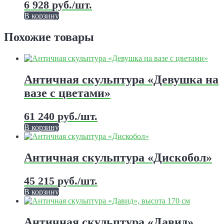
6 928
руб.
/шт.
В корзину
Этот
товар
Похожие товары
имеет
несколько
вариаций.
Опции
Античная скульптура «Девушка на
можно
выбрать
вазе с цветами»
на
странице
61 240
руб.
/шт.
товара.
В корзину
Этот
товар
имеет
Античная скульптура «Дискобол»
несколько
вариаций.
45 215
руб.
/шт.
Опции
можно
В корзину
выбрать
Этот
на
товар
странице
имеет
Античная скульптура «Давид»