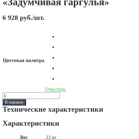
«Задумчивая гаргулья»
6 928
руб.
/шт.
Цветовая палитра
Очистить
Количество
Скульптура
В корзину
античная
Технические характеристики
«Задумчивая
гаргулья»
Характеристики
Вес
22 кг