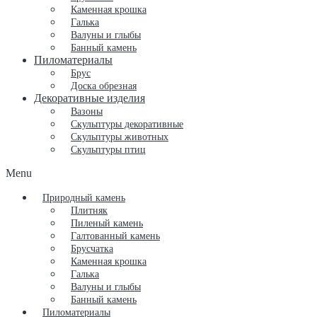
Каменная крошка
Галька
Валуны и глыбы
Банный камень
Пиломатериалы
Брус
Доска обрезная
Декоративные изделия
Вазоны
Скульптуры декоративные
Скульптуры животных
Скульптуры птиц
Menu
Природный камень
Плитняк
Пиленый камень
Галтованный камень
Брусчатка
Каменная крошка
Галька
Валуны и глыбы
Банный камень
Пиломатериалы