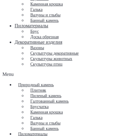
Каменная крошка
Галька
Валуны и глыбы
Банный камень
Пиломатериалы
Брус
Доска обрезная
Декоративные изделия
Вазоны
Скульптуры декоративные
Скульптуры животных
Скульптуры птиц
Menu
Природный камень
Плитняк
Пиленый камень
Галтованный камень
Брусчатка
Каменная крошка
Галька
Валуны и глыбы
Банный камень
Пиломатериалы